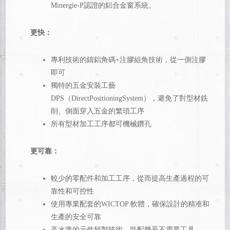
Minergie-P認證的鋁合金窗系統。
更快：
專利技術的鑄鋁角碼+注膠組角技術，從一側注膠
即可
獨特的五金安裝工藝
DPS（DirectPositioningSystem），避免了對型材銑
削、側面穿入五金的繁瑣工序
所有型材加工工序都可機械鑽孔
更可靠：
較少的零配件和加工工序，從而提高生產過程的可
靠性和可控性
使用專業配套的WICTOP 軟體，確保設計的精准和
生產的安全可靠
高水準的元件預製技術，裝配幾乎不需要工具