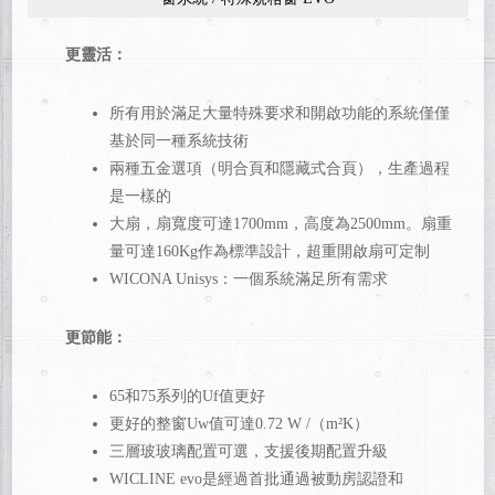
更靈活：
所有用於滿足大量特殊要求和開啟功能的系統僅僅
基於同一種系統技術
兩種五金選項（明合頁和隱藏式合頁），生產過程
是一樣的
大扇，扇寬度可達1700mm，高度為2500mm。扇重
量可達160Kg作為標準設計，超重開啟扇可定制
WICONA Unisys：一個系統滿足所有需求
更節能：
65和75系列的Uf值更好
更好的整窗Uw值可達0.72 W /（m²K）
三層玻玻璃配置可選，支援後期配置升級
WICLINE evo是經過首批通過被動房認證和