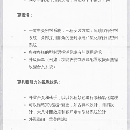
更靈活
：
一道中央密封系統，三種安裝方式：連續膠條密封
系統、角部採用膠角的密封系統和硫化膠條框密封
系統
多種多樣的型材選擇滿足說有的應用需求
升級簡單（例如：功能改變或玻璃配置改變而無需
改變合頁系統）
更具吸引力的視覺效果：
外露合頁和執手可以以各種顏色進行陽極氧化處理
可以輕鬆實現設計變更，如古典式設計，隱扇設
計，大尺寸開啟扇和客戶定制型材系統設計
外觀纖細，華美的設計