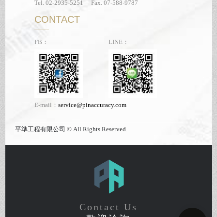
Tel. 02-2935-5251 Fax. 07-588-9787
CONTACT
FB：
LINE：
E-mail：
service@pinaccuracy.com
平準工程有限公司 © All Rights Reserved.
Contact Us