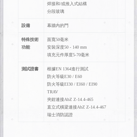
焊接和/或推入式結構
分段玻璃
設備
幕牆內的門
特殊技術
面寬50毫米
功能
安裝深度50 - 140 mm
填充元件厚度5-70毫米
測試證書
根據EN 1364進行測試
防火等級E30 / E60
防火等級EI30 / EI60 / EI90
TRAV
夾鉗連接AbZ Z-14.4-465
直立式橫梁連接AbZ Z-14.4-467
瑞士消防認證