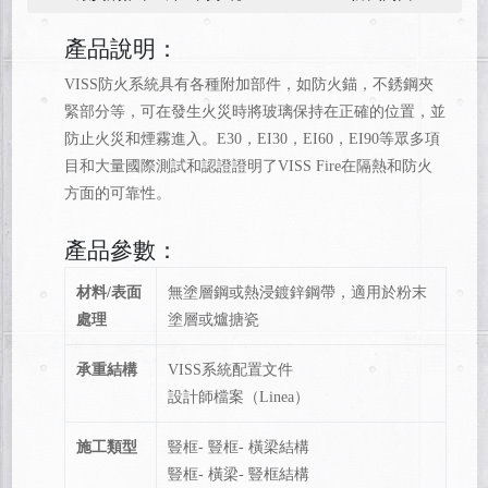
產品說明：
VISS防火系統具有各種附加部件，如防火錨，不銹鋼夾
緊部分等，可在發生火災時將玻璃保持在正確的位置，並
防止火災和煙霧進入。E30，EI30，EI60，EI90等眾多項
目和大量國際測試和認證證明了VI​​SS Fire在隔熱和防火
方面的可靠性。
材料/表面
無塗層鋼或熱浸鍍鋅鋼帶，適用於粉末
處理
塗層或爐搪瓷
承重結構
VISS系統配置文件
設計師檔案（Linea）
施工類型
豎框- 豎框- 橫梁結構
豎框- 橫梁- 豎框結構